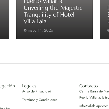
Puerto Vallarta:
Unveiling the Majestic
Tranquility of Hotel
Villa Lala
mayo 14, 2026
egación
Legales
Contacto
Aviso de Privacidad
Carr. a Barra de Na
Puerto Vallarta, Jalis
s
Términos y Condiciones
info@villalalapv.com
iencias