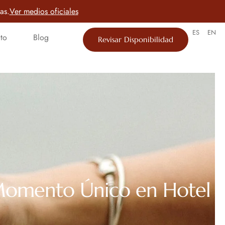
as.
Ver medios oficiales
ES
EN
to
Blog
Revisar Disponibilidad
 Momento Único en Hotel