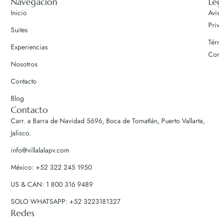
Navegación
Le
Inicio
Avi
Pri
Suites
Tér
Experiencias
Con
Nosotros
Contacto
Blog
Contacto
Carr. a Barra de Navidad 5696, Boca de Tomatlán, Puerto Vallarta,
Jalisco.
info@villalalapv.com
México: +52 322 245 1950
US & CAN: 1 800 316 9489
SOLO WHATSAPP: +52 3223181327
Redes