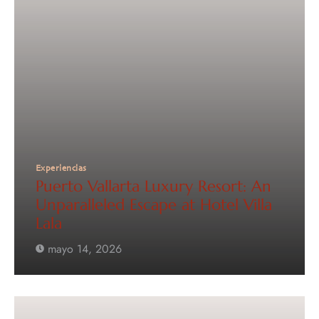
Experiencias
Puerto Vallarta Luxury Resort: An
Unparalleled Escape at Hotel Villa
Lala
mayo 14, 2026