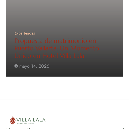
Experiencias
Propuesta de matrimonio en
Puerto Vallarta: Un Momento
Único en Hotel Villa Lala
mayo 14, 2026