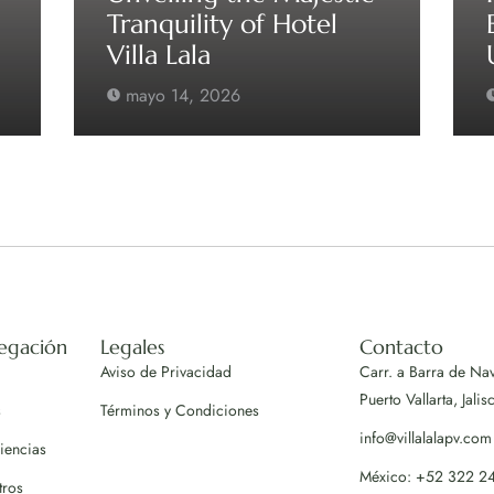
Tranquility of Hotel
Villa Lala
mayo 14, 2026
egación
Legales
Contacto
Aviso de Privacidad
Carr. a Barra de Na
Puerto Vallarta, Jalis
s
Términos y Condiciones
info@villalalapv.com
iencias
México: +52 322 2
tros