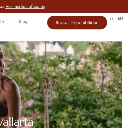
as.
Ver medios oficiales
ES
EN
to
Blog
Revisar Disponibilidad
allarta