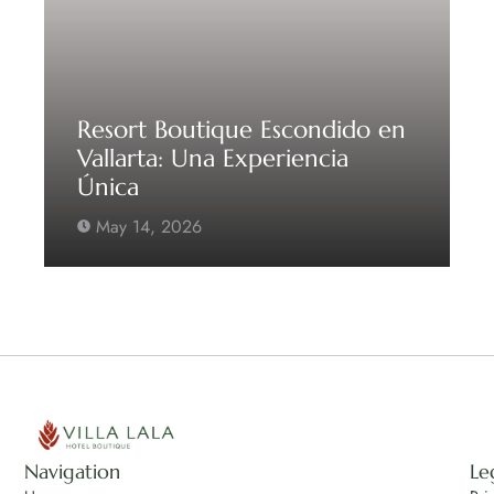
Resort Boutique Escondido en
Vallarta: Una Experiencia
Única
May 14, 2026
Navigation
Le