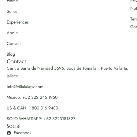
Home
Pri
Not
Suites
Ter
Experiences
Con
About
Contact
Blog
Contact
Carr. a Barra de Navidad 5696, Boca de Tomatlán, Puerto Vallarta,
Jalisco.
info@villalalapv.com
México: +52 322 245 1950
US & CAN: 1 800 316 9489
SOLO WHATSAPP: +52 3223181327
Social
Facebook